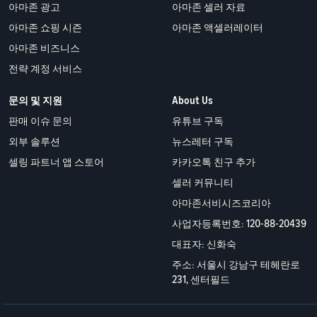
아마존 광고
아마존 셀러 자료
아마존 쇼핑 시즌
아마존 액셀러레이터
아마존 비즈니스
전략 계정 서비스
문의 및 지원
About Us
판매 이슈 문의
유튜브 구독
외부 솔루션
뉴스레터 구독
셀링 파트너 앱 스토어
카카오톡 친구 추가
셀러 커뮤니티
아마존서비시즈코리아
사업자등록번호: 120-88-20439
대표자: 신화숙
주소: 서울시 강남구 테헤란로
231, 센터필드