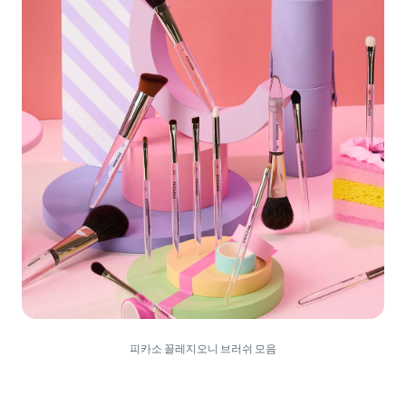
피카소 꼴레지오니 브러쉬 모음