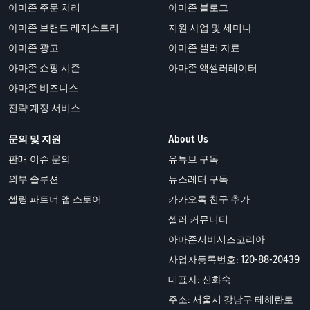
아마존 주문 처리
아마존 블로그
아마존 브랜드 레지스트리
지원 사업 및 세미나
아마존 광고
아마존 셀러 자료
아마존 쇼핑 시즌
아마존 액셀러레이터
아마존 비즈니스
전략 계정 서비스
문의 및 지원
About Us
판매 이슈 문의
유튜브 구독
외부 솔루션
뉴스레터 구독
셀링 파트너 앱 스토어
카카오톡 친구 추가
셀러 커뮤니티
아마존서비시즈코리아
사업자등록번호: 120-88-20439
대표자: 신화숙
주소: 서울시 강남구 테헤란로