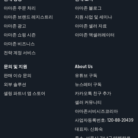
아마존 주문 처리
아마존 블로그
아마존 브랜드 레지스트리
지원 사업 및 세미나
아마존 광고
아마존 셀러 자료
아마존 쇼핑 시즌
아마존 액셀러레이터
아마존 비즈니스
전략 계정 서비스
문의 및 지원
About Us
판매 이슈 문의
유튜브 구독
외부 솔루션
뉴스레터 구독
셀링 파트너 앱 스토어
카카오톡 친구 추가
셀러 커뮤니티
아마존서비시즈코리아
사업자등록번호: 120-88-20439
대표자: 신화숙
주소: 서울시 강남구 테헤란로