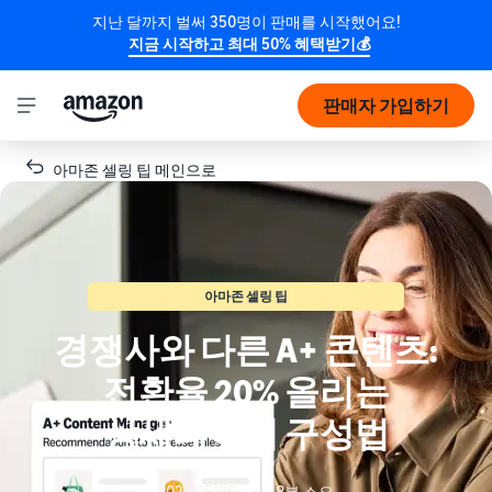
지난 달까지 벌써 350명이 판매를 시작했어요!
지금 시작하고 최대 50% 혜택받기💰
판매자 가입하기
아마존 셀링 팁 메인으로
아마존 셀링 팁
경쟁사와 다른 A+ 콘텐츠:
전환율 20% 올리는
상세페이지 구성법
2026/05/06
•
8분 소요