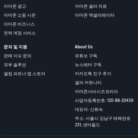
아마존 광고
아마존 셀러 자료
아마존 쇼핑 시즌
아마존 액셀러레이터
아마존 비즈니스
전략 계정 서비스
문의 및 지원
About Us
판매 이슈 문의
유튜브 구독
외부 솔루션
뉴스레터 구독
셀링 파트너 앱 스토어
카카오톡 친구 추가
셀러 커뮤니티
아마존서비시즈코리아
사업자등록번호: 120-88-20439
대표자: 신화숙
주소: 서울시 강남구 테헤란로
231, 센터필드