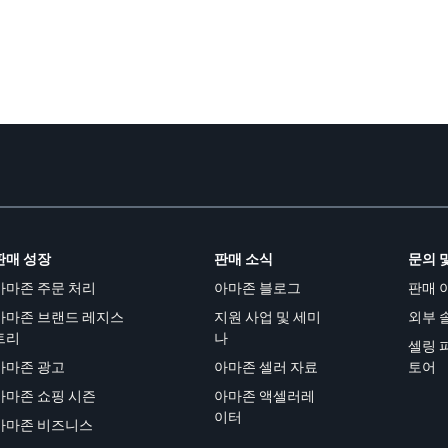
판매 성장
판매 소식
문의 
아마존 주문 처리
아마존 블로그
판매 
아마존 브랜드 레지스
지원 사업 및 세미
외부 
트리
나
셀링 
아마존 광고
아마존 셀러 자료
토어
아마존 쇼핑 시즌
아마존 액셀러레
이터
아마존 비즈니스