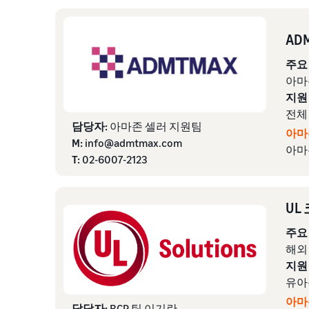
AD
주요
아마
지원
전체
담당자:
아마존 셀러 지원팀
아마
M:
info@admtmax.com
아마
T:
02-6007-2123
UL
주요
해외
지원
유아
아마
담당자:
RCP 팀 이기란