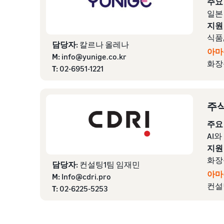
주요
일본
지원
식품,
담당자:
칼르나 올레나
아마
M:
info@yunige.co.kr
화장
T:
02-6951-1221
주식
주요
AI와
지원
화장
담당자:
컨설팅1팀 임재민
아마
M:
Info@cdri.pro
컨설
T:
02-6225-5253