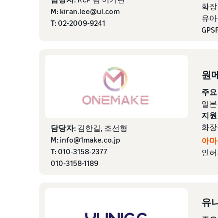
화장품
M:
kiran.lee@ul.com
유아용
T:
02-2009-9241
GPS
원메
주요
일본
지원
화장
담당자:
김한길, 조선형
M:
info@1make.co.jp
아마
T:
010-3158-2377
인허
010-3158-1189
유니