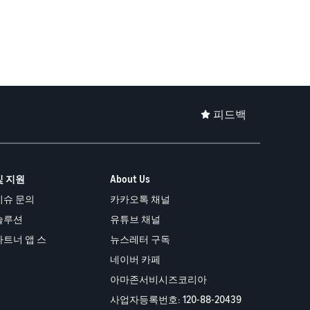
피드백
및 지원
About Us
이슈 문의
카카오톡 채널
솔루션
유튜브 채널
파트너 앱 스
뉴스레터 구독
네이버 카페
아마존서비시즈코리아
사업자등록번호: 120-88-20439