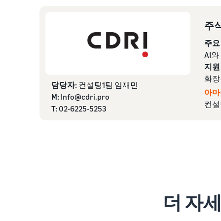
주식
주요
AI와
지원
화장
담당자:
컨설팅1팀 임재민
아마
M:
Info@cdri.pro
컨설
T:
02-6225-5253
더 자