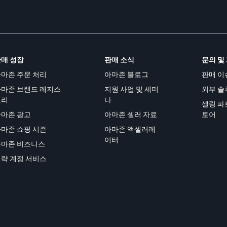
매 성장
판매 소식
문의 및
마존 주문 처리
아마존 블로그
판매 이
마존 브랜드 레지스
지원 사업 및 세미
외부 솔
트리
나
셀링 파
아마존 광고
아마존 셀러 자료
토어
마존 쇼핑 시즌
아마존 액셀러레
이터
아마존 비즈니스
략 계정 서비스