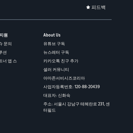
피드백
 지원
About Us
슈 문의
유튜브 구독
루션
뉴스레터 구독
트너 앱 스
카카오톡 친구 추가
셀러 커뮤니티
아마존서비시즈코리아
사업자등록번호: 120-88-20439
대표자: 신화숙
주소: 서울시 강남구 테헤란로 231, 센
터필드