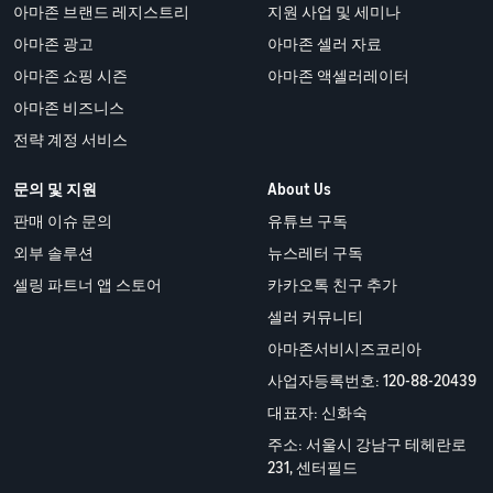
아마존 브랜드 레지스트리
지원 사업 및 세미나
아마존 광고
아마존 셀러 자료
아마존 쇼핑 시즌
아마존 액셀러레이터
아마존 비즈니스
전략 계정 서비스
문의 및 지원
About Us
판매 이슈 문의
유튜브 구독
외부 솔루션
뉴스레터 구독
셀링 파트너 앱 스토어
카카오톡 친구 추가
셀러 커뮤니티
아마존서비시즈코리아
사업자등록번호: 120-88-20439
대표자: 신화숙
주소: 서울시 강남구 테헤란로
231, 센터필드