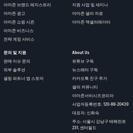
아마존 브랜드 레지스트리
지원 사업 및 세미나
아마존 광고
아마존 셀러 자료
아마존 쇼핑 시즌
아마존 액셀러레이터
아마존 비즈니스
전략 계정 서비스
문의 및 지원
About Us
판매 이슈 문의
유튜브 구독
외부 솔루션
뉴스레터 구독
셀링 파트너 앱 스토어
카카오톡 친구 추가
셀러 커뮤니티
아마존서비시즈코리아
사업자등록번호: 120-88-20439
대표자: 신화숙
주소: 서울시 강남구 테헤란로
231, 센터필드