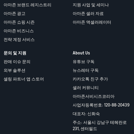
아마존 브랜드 레지스트리
지원 사업 및 세미나
아마존 광고
아마존 셀러 자료
아마존 쇼핑 시즌
아마존 액셀러레이터
아마존 비즈니스
전략 계정 서비스
문의 및 지원
About Us
판매 이슈 문의
유튜브 구독
외부 솔루션
뉴스레터 구독
셀링 파트너 앱 스토어
카카오톡 친구 추가
셀러 커뮤니티
아마존서비시즈코리아
사업자등록번호: 120-88-20439
대표자: 신화숙
주소: 서울시 강남구 테헤란로
231, 센터필드