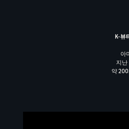
K-뷰
아
지난 
약 20