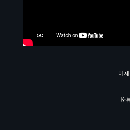
이제
K-